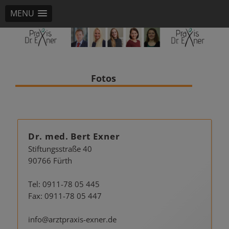
MENU
Dr. Exner Hausarztpraxis Fürth
Hausarztpraxis Fürth Dr. Bert Exner
Fotos
Dr. med. Bert Exner
Stiftungsstraße 40
90766 Fürth
Tel: 0911-78 05 445
Fax: 0911-78 05 447
info@arztpraxis-exner.de