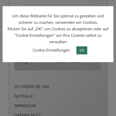
Montag
07:30 - 12:00
Um diese Webseite für Sie optimal zu gestalten und
15:30 - 17:30
sicherer zu machen, verwenden wir Cookies.
Dienstag
08:00 - 12:00
Klicken Sie auf „OK“, um Cookies zu akzeptieren oder auf
15:30 - 17:30
"Cookie-Einstellungen" um Ihre Cookies selbst zu
Mittwoch
08:00 - 12:00
verwalten
-
Donnerstag
08:00 - 12:00
Cookie-Einstellungen
OK
15:30 - 17:30
Freitag
08:00 - 12:00
-
SO FINDEN SIE UNS
NOTFÄLLE
IMPRESSUM
DATENSCHUTZ